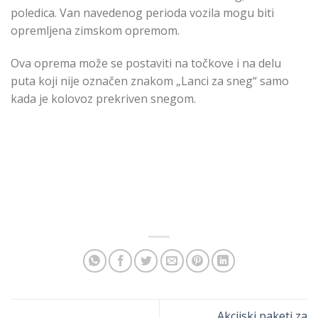
poledica. Van navedenog perioda vozila mogu biti
opremljena zimskom opremom.
Ova oprema može se postaviti na točkove i na delu
puta koji nije označen znakom „Lanci za sneg“ samo
kada je kolovoz prekriven snegom.
Akcijski paketi za