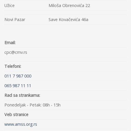
Užice
Miloša Obrenovića 22
Novi Pazar
Save Kovačevića 46a
Email:
cpc@cmv.rs
Telefoni:
011 7 987 000
065 987 11 11
Rad sa strankama:
Ponedeljak - Petak: 08h - 15h
Veb stranice
www.amss.org.rs