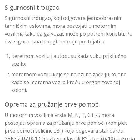
Sigurnosni trougao
Sigurnosni trougao, koji odgovara jednoobraznim
tehničkim uslovima, mora postojati u motornim
vozilima tako da ga vozač može po potrebi koristiti. Po
dva sigurnosna trougla moraju postojati u:
teretnom vozilu i autobusu kada vuku priključno
vozilo;
motornom vozilu koje se nalazi na začelju kolone
kada se motorna vozila kreću u organizovanoj
koloni.
Oprema za pružanje prve pomoći
U motornim vozilima vrsta M, N, T, C i K5 mora
postojati oprema za pružanje prve pomoći (komplet
prve pomoći veličine „B“) koja odgovara standardu
SRPS Z.B2.001 („Službeni glasnik RS“, broj 6/10), tako da