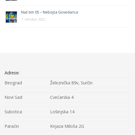
Naš tim 05 – Nebojša Govedarica
7. oktobar 2022.
Adrese:
Beograd
Železnička 89v, Surčin
Novi Sad
Cvećarska 4
Subotica
Lošinjska 14
Paraćin
Knjaza Miloša 2G