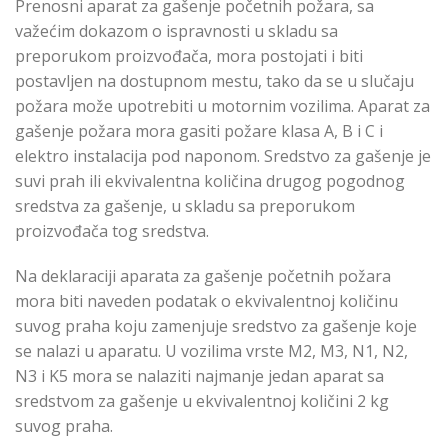
Prenosni aparat za gašenje početnih požara, sa
važećim dokazom o ispravnosti u skladu sa
preporukom proizvođača, mora postojati i biti
postavljen na dostupnom mestu, tako da se u slučaju
požara može upotrebiti u motornim vozilima. Aparat za
gašenje požara mora gasiti požare klasa A, B i C i
elektro instalacija pod naponom. Sredstvo za gašenje je
suvi prah ili ekvivalentna količina drugog pogodnog
sredstva za gašenje, u skladu sa preporukom
proizvođača tog sredstva.
Na deklaraciji aparata za gašenje početnih požara
mora biti naveden podatak o ekvivalentnoj količinu
suvog praha koju zamenjuje sredstvo za gašenje koje
se nalazi u aparatu. U vozilima vrste M2, M3, N1, N2,
N3 i K5 mora se nalaziti najmanje jedan aparat sa
sredstvom za gašenje u ekvivalentnoj količini 2 kg
suvog praha.