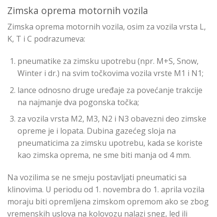
Zimska oprema motornih vozila
Zimska oprema motornih vozila, osim za vozila vrsta L,
K, T i C podrazumeva:
pneumatike za zimsku upotrebu (npr. M+S, Snow,
Winter i dr.) na svim točkovima vozila vrste M1 i N1;
lance odnosno druge uređaje za povećanje trakcije
na najmanje dva pogonska točka;
za vozila vrsta M2, M3, N2 i N3 obavezni deo zimske
opreme je i lopata. Dubina gazećeg sloja na
pneumaticima za zimsku upotrebu, kada se koriste
kao zimska oprema, ne sme biti manja od 4 mm.
Na vozilima se ne smeju postavljati pneumatici sa
klinovima. U periodu od 1. novembra do 1. aprila vozila
moraju biti opremljena zimskom opremom ako se zbog
vremenskih uslova na kolovozu nalazi sneg, led ili