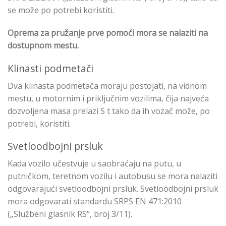
se može po potrebi koristiti.
Oprema za pružanje prve pomoći mora se nalaziti na
dostupnom mestu.
Klinasti podmetači
Dva klinasta podmetača moraju postojati, na vidnom
mestu, u motornim i priključnim vozilima, čija najveća
dozvoljena masa prelazi 5 t tako da ih vozač može, po
potrebi, koristiti.
Svetloodbojni prsluk
Kada vozilo učestvuje u saobraćaju na putu, u
putničkom, teretnom vozilu i autobusu se mora nalaziti
odgovarajući svetloodbojni prsluk. Svetloodbojni prsluk
mora odgovarati standardu SRPS EN 471:2010
(„Službeni glasnik RS“, broj 3/11).