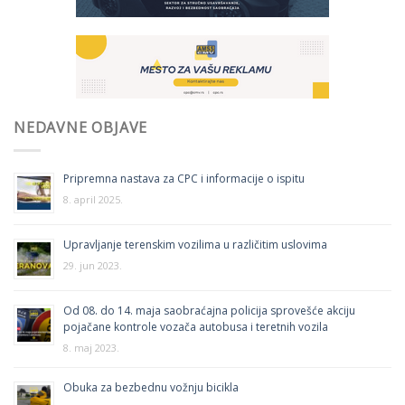
NEDAVNE OBJAVE
Pripremna nastava za CPC i informacije o ispitu
8. april 2025.
Upravljanje terenskim vozilima u različitim uslovima
29. jun 2023.
Od 08. do 14. maja saobraćajna policija sprovešće akciju
pojačane kontrole vozača autobusa i teretnih vozila
8. maj 2023.
Obuka za bezbednu vožnju bicikla