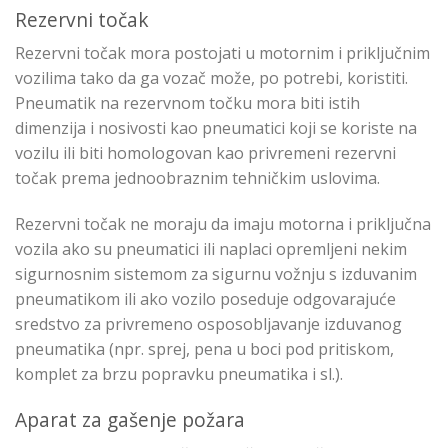
Rezervni točak
Rezervni točak mora postojati u motornim i priključnim
vozilima tako da ga vozač može, po potrebi, koristiti.
Pneumatik na rezervnom točku mora biti istih
dimenzija i nosivosti kao pneumatici koji se koriste na
vozilu ili biti homologovan kao privremeni rezervni
točak prema jednoobraznim tehničkim uslovima.
Rezervni točak ne moraju da imaju motorna i priključna
vozila ako su pneumatici ili naplaci opremljeni nekim
sigurnosnim sistemom za sigurnu vožnju s izduvanim
pneumatikom ili ako vozilo poseduje odgovarajuće
sredstvo za privremeno osposobljavanje izduvanog
pneumatika (npr. sprej, pena u boci pod pritiskom,
komplet za brzu popravku pneumatika i sl.).
Aparat za gašenje požara