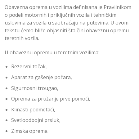
Obavezna oprema u vozilima definisana je Pravilnikom
o podeli motornih i priključnih vozila i tehničkim
uslovima za vozila u saobraćaju na putevima. U ovom
tekstu ćemo bliže objasniti šta čini obaveznu opremu
teretnih vozila.
U obaveznu opremu u teretnim vozilima:
Rezervni točak,
Aparat za gašenje požara,
Sigurnosni trougao,
Oprema za pružanje prve pomoći,
Klinasti podmetači,
Svetloodbojni prsluk,
Zimska oprema.