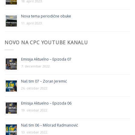
18. april 2023.
Nova tema periodične obuke
11. april 2023.
NOVO NA CPC YOUTUBE KANALU
Emisija Aktuelno – Epizoda 07
7. decembar 2022.
Naš tim 07 – Zoran Jeremić
26. oktobar 2022.
Emisija Aktuelno – Epizoda 06
19. oktobar 2022.
Naš tim 06 – Milorad Radmanović
13. oktobar 2022.