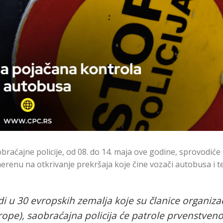
braćajne policije, od 08. do 14. maja ove godine, sprovodiće
enu na otkrivanje prekršaja koje čine vozači autobusa i t
 u 30 evropskih zemalja koje su članice organizac
ope), saobraćajna policija će patrole prvenstven