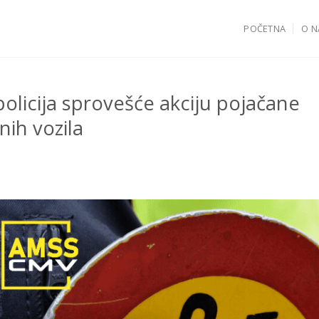
POČETNA
O 
olicija sprovešće akciju pojačane
nih vozila