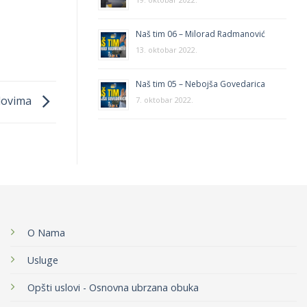
Naš tim 06 – Milorad Radmanović
13. oktobar 2022.
Naš tim 05 – Nebojša Govedarica
slovima
7. oktobar 2022.
O Nama
Usluge
Opšti uslovi - Osnovna ubrzana obuka