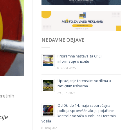
NEDAVNE OBJAVE
Pripremna nastava za CPC i
informacije o ispitu
8. april 2025.
Upravljanje terenskim vozilima u
različitim uslovima
29. jun 2023.
eretnih
Od 08. do 14. maja saobraćajna
policija sprovešće akciju pojačane
ije
kontrole vozača autobusa i teretnih
vozila
o
8. maj 2023.