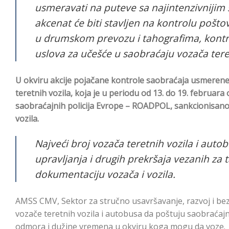
usmeravati na puteve sa najintenzivnijim
akcenat će biti stavljen na kontrolu poš
u drumskom prevozu i tahografima, kontrol
uslova za učešće u saobraćaju vozača tere
U okviru akcije pojačane kontrole saobraćaja usmerene 
teretnih vozila, koja je u periodu od 13. do 19. februa
saobraćajnih policija Evrope – ROADPOL, sankcionisano 
vozila.
Najveći broj vozača teretnih vozila i aut
upravljanja i drugih prekršaja vezanih za 
dokumentaciju vozača i vozila.
AMSS CMV, Sektor za stručno usavršavanje, razvoj i be
vozače teretnih vozila i autobusa da poštuju saobraćaj
odmora i dužine vremena u okviru koga mogu da voze.