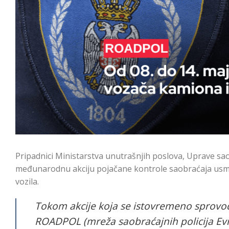
Pripadnici Ministarstva unutrašnjih poslova, Uprave sao
međunarodnu akciju pojačane kontrole saobraćaja usmer
vozila.
Tokom akcije koja se istovremeno sprovodi
ROADPOL (mreža saobraćajnih policija Evr