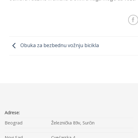
Obuka za bezbednu vožnju bicikla
Adrese:
Beograd
Železnička 89v, Surčin
Novi Sad
Cvećarska 4