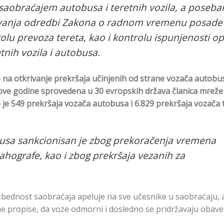
 saobraćajem autobusa i teretnih vozila, a poseba
tovanja odredbi Zakona o radnom vremenu posade 
u prevoza tereta, kao i kontrolu ispunjenosti op
tnih vozila i autobusa.
na otkrivanje prekršaja učinjenih od strane vozača autobus
ra ove godine sprovedena u 30 evropskih država članica mreže
je 549 prekršaja vozača autobusa i 6.829 prekršaja vozača 
obusa sankcionisan je zbog prekoračenja vremena
tahografe, kao i zbog prekršaja vezanih za
zbednost saobraćaja apeluje na sve učesnike u saobraćaju,
ne propise, da voze odmorni i dosledno se pridržavaju obav