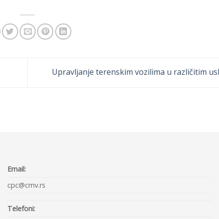
Upravljanje terenskim vozilima u različitim u
Email:
cpc@cmv.rs
Telefoni: