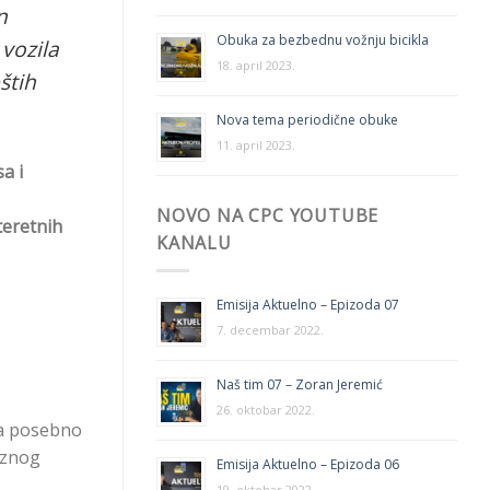
n
Obuka za bezbednu vožnju bicikla
vozila
18. april 2023.
štih
Nova tema periodične obuke
11. april 2023.
a i
NOVO NA CPC YOUTUBE
teretnih
KANALU
Emisija Aktuelno – Epizoda 07
7. decembar 2022.
Naš tim 07 – Zoran Jeremić
26. oktobar 2022.
 a posebno
eznog
Emisija Aktuelno – Epizoda 06
19. oktobar 2022.