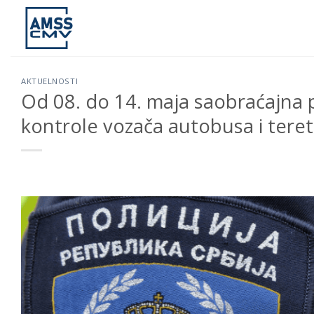
Skip
to
content
AKTUELNOSTI
Od 08. do 14. maja saobraćajna p
kontrole vozača autobusa i teret