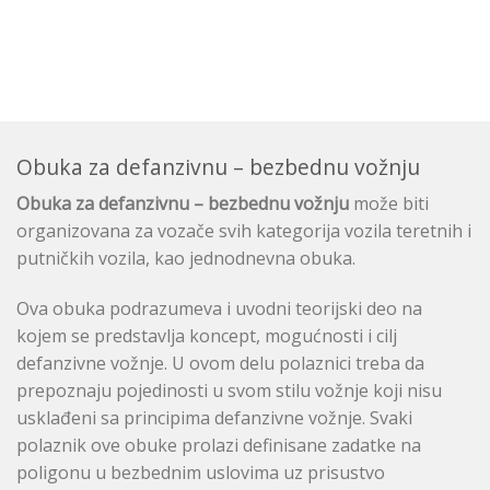
Obuka za defanzivnu – bezbednu vožnju
Obuka za defanzivnu – bezbednu vožnju
može biti
organizovana za vozače svih kategorija vozila teretnih i
putničkih vozila, kao jednodnevna obuka.
Ova obuka podrazumeva i uvodni teorijski deo na
kojem se predstavlja koncept, mogućnosti i cilj
defanzivne vožnje. U ovom delu polaznici treba da
prepoznaju pojedinosti u svom stilu vožnje koji nisu
usklađeni sa principima defanzivne vožnje. Svaki
polaznik ove obuke prolazi definisane zadatke na
poligonu u bezbednim uslovima uz prisustvo