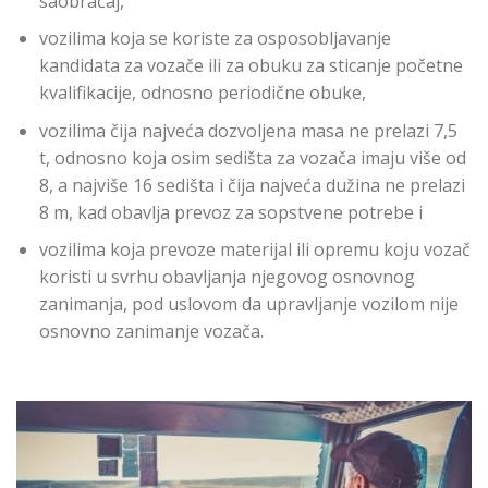
saobraćaj,
vozilima koja se koriste za osposobljavanje
kandidata za vozače ili za obuku za sticanje početne
kvalifikacije, odnosno periodične obuke,
vozilima čija najveća dozvoljena masa ne prelazi 7,5
t, odnosno koja osim sedišta za vozača imaju više od
8, a najviše 16 sedišta i čija najveća dužina ne prelazi
8 m, kad obavlja prevoz za sopstvene potrebe i
vozilima koja prevoze materijal ili opremu koju vozač
koristi u svrhu obavljanja njegovog osnovnog
zanimanja, pod uslovom da upravljanje vozilom nije
osnovno zanimanje vozača.