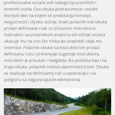
profesionalne vozače svih kategorija putničkih i
teretnih vozila. Ova obuka podrazumeva i uvodni
teorijski deo na kojem se predstavlja koncept,
mogućnosti i cilj eko vožnje. Svaki polaznik ove obuke
prolazi definisane rute uz prisustvo instruktora.
Instruktor sa polaznikom analizira stil vožnje vozača
ukazuje mu na ono što treba da unapredi i daje mu
smernice. Polaznik obuke sa instruktorom prolazi
definisanu rutu i primenjuje sugestije instruktora,
instruktor je prisutan i nadgleda. Na početku kao i na
kraju obuke, polaznik rešava ulazni/izlazni test. Obuka
se realizuje na definisanoj ruti u saobraćaju i na
poligonu sa odgovarajućim elementima.