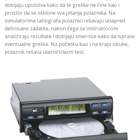
dobijaju uputstva kako da te greške ne čine kao i
prostor da se otklone sva pitanja polaznika. Na
simulatorima tahografa polaznici rešavaju unapred
definisane zadatke, nakon čega sa instruktorom
analiziraju rezultate i dobijaju smernice kako da isprave
eventualne greške. Na početku kao i na kraju obuke,
polaznik rešava ulazni/izlazni test.