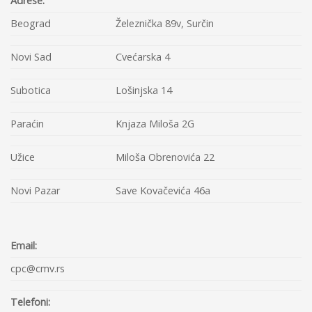
Adrese:
Beograd
Železnička 89v, Surčin
Novi Sad
Cvećarska 4
Subotica
Lošinjska 14
Paraćin
Knjaza Miloša 2G
Užice
Miloša Obrenovića 22
Novi Pazar
Save Kovačevića 46a
Email:
cpc@cmv.rs
Telefoni: