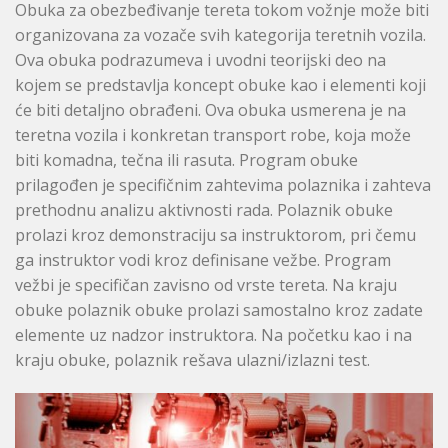
Obuka za obezbeđivanje tereta tokom vožnje može biti
organizovana za vozače svih kategorija teretnih vozila.
Ova obuka podrazumeva i uvodni teorijski deo na
kojem se predstavlja koncept obuke kao i elementi koji
će biti detaljno obrađeni. Ova obuka usmerena je na
teretna vozila i konkretan transport robe, koja može
biti komadna, tečna ili rasuta. Program obuke
prilagođen je specifičnim zahtevima polaznika i zahteva
prethodnu analizu aktivnosti rada. Polaznik obuke
prolazi kroz demonstraciju sa instruktorom, pri čemu
ga instruktor vodi kroz definisane vežbe. Program
vežbi je specifičan zavisno od vrste tereta. Na kraju
obuke polaznik obuke prolazi samostalno kroz zadate
elemente uz nadzor instruktora. Na početku kao i na
kraju obuke, polaznik rešava ulazni/izlazni test.