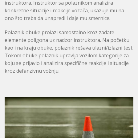
instruktora. Instruktor sa polaznikom analizira
konkretne situacije i reakcije vozača, ukazuje mu na
ono što treba da unapredi i daje mu smernice.
Polaznik obuke prolazi samostalno kroz zadate
elemente poligona uz nadzor instruktora. Na početku
kao i na kraju obuke, polaznik rešava ulazni/izlazni test.
Tokom obuke polaznik upravlja vozilom kategorije za
koju se prijavio i analizira specifične reakcije i situacije
kroz defanzivnu vožnju.