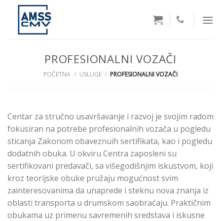
Skip
to
content
PROFESIONALNI VOZAČI
POČETNA
/
USLUGE
/
PROFESIONALNI VOZAČI
Centar za stručno usavršavanje i razvoj je svojim radom
fokusiran na potrebe profesionalnih vozača u pogledu
sticanja Zakonom obaveznuih sertifikata, kao i pogledu
dodatnih obuka. U okviru Centra zaposleni su
sertifikovani predavači, sa višegodišnjim iskustvom, koji
kroz teorijske obuke pružaju mogućnost svim
zainteresovanima da unaprede i steknu nova znanja iz
oblasti transporta u drumskom saobraćaju. Praktičnim
obukama uz primenu savremenih sredstava i iskusne