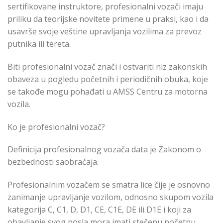
sertifikovane instruktore, profesionalni vozači imaju
priliku da teorijske novitete primene u praksi, kao i da
usavrše svoje veštine upravljanja vozilima za prevoz
putnika ili tereta.
Biti profesionalni vozač znači i ostvariti niz zakonskih
obaveza u pogledu početnih i periodičnih obuka, koje
se takođe mogu pohađati u AMSS Centru za motorna
vozila.
Ko je profesionalni vozač?
Definicija profesionalnog vozača data је Zakonom o
bezbednosti saobraćaja.
Profesionalnim vozačem se smatra lice čije je osnovno
zanimanje upravljanje vozilom, odnosno skupom vozila
kategorija C, C1, D, D1, CE, C1E, DE ili D1E i koji za
obavljanje svog posla mora imati stečenu početnu