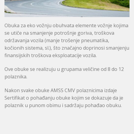
Obuka za eko vožnju obuhvata elemente vožnje kojima
se utiče na smanjenje potrošnje goriva, troškova
održavanja vozila (manje trošenje pneumatika,
kočionih sistema, sl.), što značajno doprinosi smanjenju
finansijskih troškova eksploatacije vozila.
Ove obuke se realizuju u grupama veličine od 8 do 12
polaznika.
Nakon svake obuke AMSS CMV polaznicima izdaje
Sertifikat o pohađanju obuke kojim se dokazuje da je
polaznik u punom obimu i sadržaju pohađao obuku.