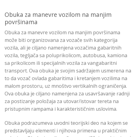
Obuka za manevre vozilom na manjim
površinama
Obuka za manevre vozilom na manjim površinama
može biti organizovana za vozače svih kategorija
vozila, ali je ciljano namenjena vozačima gabaritnih
vozila, tegljača sa poluprikolicom, autobusa, kamiona
sa prikolicom ili specijalnih vozila za vangabaritni
transport. Ova obuka je svojim sadržajem usmerena na
to da vozač ovlada gabaritima i kretanjem vozilima na
malom prostoru, uz mnoštvo vertikalnih ograničenja.
Ova obuka je ciljano namenjena za usavršavanje radnji
za postizanje položaja za utovar/istovar tereta na
pristupnim rampama i karakterističnim uslovima.
Obuka podrazumeva uvodni teorijski deo na kojem se
predstavljaju elementi i njihova primena u praktičnim