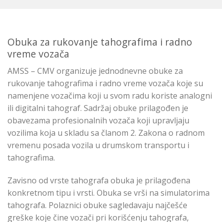
Obuka za rukovanje tahografima i radno
vreme vozača
AMSS – CMV organizuje jednodnevne obuke za
rukovanje tahografima i radno vreme vozača koje su
namenjene vozačima koji u svom radu koriste analogni
ili digitalni tahograf. Sadržaj obuke prilagođen je
obavezama profesionalnih vozača koji upravljaju
vozilima koja u skladu sa članom 2. Zakona o radnom
vremenu posada vozila u drumskom transportu i
tahografima.
Zavisno od vrste tahografa obuka je prilagođena
konkretnom tipu i vrsti. Obuka se vrši na simulatorima
tahografa. Polaznici obuke sagledavaju najčešće
greške koje čine vozači pri korišćenju tahografa,