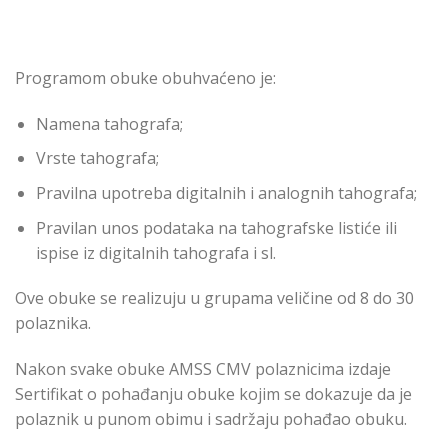
Programom obuke obuhvaćeno je:
Namena tahografa;
Vrste tahografa;
Pravilna upotreba digitalnih i analognih tahografa;
Pravilan unos podataka na tahografske listiće ili
ispise iz digitalnih tahografa i sl.
Ove obuke se realizuju u grupama veličine od 8 do 30
polaznika.
Nakon svake obuke AMSS CMV polaznicima izdaje
Sertifikat o pohađanju obuke kojim se dokazuje da je
polaznik u punom obimu i sadržaju pohađao obuku.